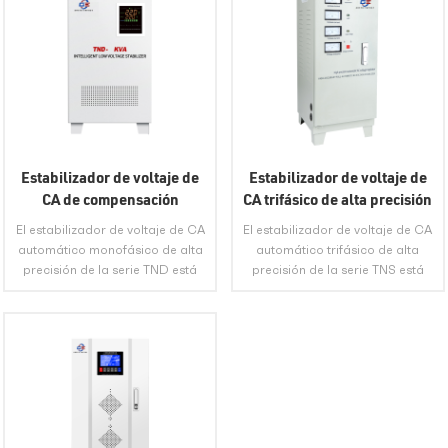
Estabilizador de voltaje de
Estabilizador de voltaje de
CA de compensación
CA trifásico de alta precisión
totalmente automática
TNS/SVC para máquina
El estabilizador de voltaje de CA
El estabilizador de voltaje de CA
monofásico industrial TND
herramienta
automático monofásico de alta
automático trifásico de alta
precisión de la serie TND está
precisión de la serie TNS está
compuesto por un regulador de
compuesto por un regulador de
voltaje automático de contacto,
voltaje automático de contacto,
un servomotor, un circuito de
un servomotor, un circuito de
control automático, etc. LUGAR
control automático, etc. LUGAR
DE ORIGENAnhui,
DE ORIGENAnhui,
VIEW MORE
VIEW MORE
ChinaMÉTODO DE
ChinaMÉTODO DE
ENVÍOExprés, Transporte
ENVÍOExprés, Transporte
Terrestre, Transporte Marítimo,
Terrestre, Transporte Marítimo,